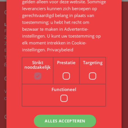
gelden alleen voor deze website. Sommige
leveranciers kunnen zich beroepen op
CONTACTGEGEVENS
gerechtvaardigd belang in plaats van
toestemming; u hebt het recht om
LukasSchildersbedrijf
bezwaar te maken in
Advertentie-
Flemingstraat 102 C
instellingen
. U kunt uw toestemming op
2041 VL
elk moment intrekken in
Cookie-
Zandvoort
instellingen
.
Privacybeleid
E-mail:
Lukasschilderbedrijf@gmail.com
Tel:
06 17671646
Strikt
Prestatie
Targeting
Stuur mij een whatsapp bericht
noodzakelijk
OPENINGSTIJDEN
Functioneel
Wij zijn doordeweeks telefonisch te bereiken tussen
08:00 en 17:00.
ONZE DIENSTEN
ALLES ACCEPTEREN