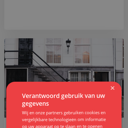
×
Verantwoord gebruik van uw
gegevens
Wij en onze partners gebruiken cookies en
vergelijkbare technologieën om informatie
op uw apparaat op te slaan en te openen