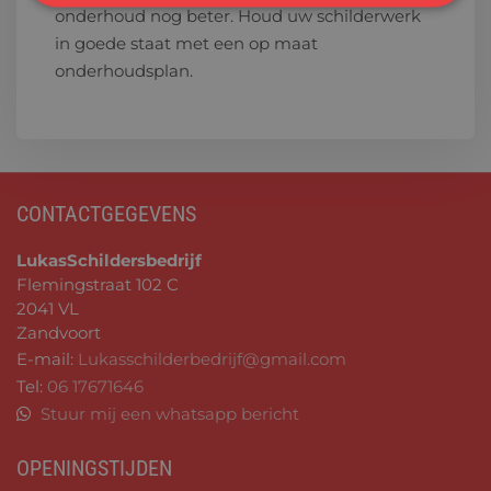
onderhoud nog beter. Houd uw schilderwerk
in goede staat met een op maat
onderhoudsplan.
CONTACTGEGEVENS
LukasSchildersbedrijf
Flemingstraat 102 C
2041 VL
Zandvoort
E-mail:
Lukasschilderbedrijf@gmail.com
Tel:
06 17671646
Stuur mij een whatsapp bericht
OPENINGSTIJDEN