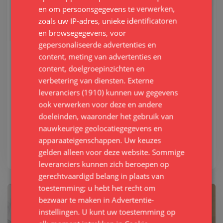
Buitenschilderwerk
en om persoonsgegevens te verwerken,
zoals uw IP-adres, unieke identificatoren
Zon, wind en regen op de gevel. Vaak worden
en browsegegevens, voor
de weersinvloeden op buiten houtwerk
gepersonaliseerde advertenties en
onderschat.. Op tijd onderhouden van het
content, meting van advertenties en
houtwerk voorkomt houtrot, vocht en
content, doelgroepinzichten en
schimmel.
verbetering van diensten.
Externe
leveranciers (1910)
kunnen uw gegevens
Buitenschilderwerk heeft zeker eens in de 5
ook verwerken voor deze en andere
jaar groot onderhoud nodig. Ziet u eerder
doeleinden, waaronder het gebruik van
afbladderende verf, scheuren of blazen neem
nauwkeurige geolocatiegegevens en
dan sneller contact op.
apparaateigenschappen. Uw keuzes
gelden alleen voor deze website. Sommige
leveranciers kunnen zich beroepen op
gerechtvaardigd belang in plaats van
toestemming; u hebt het recht om
bezwaar te maken in
Advertentie-
instellingen
. U kunt uw toestemming op