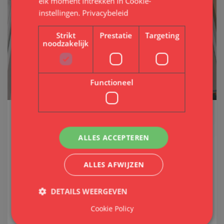
elk moment intrekken in
Cookie-
instellingen
.
Privacybeleid
Strikt
Prestatie
Targeting
noodzakelijk
Functioneel
Renovatie
ALLES ACCEPTEREN
Van sloopwerk tot reparatie, spuiten,
behangen en schilderen. Als renovatie
ALLES AFWIJZEN
specialist voor appartementen en woningen
tot 100m2 zorgen we ervoor dat uw woning er
DETAILS WEERGEVEN
weer jaren tegen kan.
Cookie Policy
Renoveren is belangrijk, regelmatig