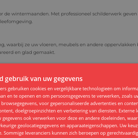
r de wintermaanden. Met professioneel schilderwerk geven w
 leefomgeving.
ng, waarbij ze uw vloeren, meubels en andere oppervlakken
areerd en glad gemaakt.
en duurzaam en professioneel resultaat. We adviseren u gra
d gebruik van uw gegevens
ners gebruiken cookies en vergelijkbare technologieën om inform
kmatige penseelstreken of een roller, afhankelijk van de op
laan en te openen en om persoonsgegevens te verwerken, zoals uw
 laag aan voor een perfecte dekking.
n browsegegevens, voor gepersonaliseerde advertenties en conten
ontent, doelgroepinzichten en verbetering van diensten.
Externe l
che aspect, maar het verbetert ook de duurzaamheid en bes
gegevens ook verwerken voor deze en andere doeleinden, waar
lakken, waardoor uw interieur er langer mooi en verzorgd u
keurige geolocatiegegevens en apparaateigenschappen. Uw keuze
e. Sommige leveranciers kunnen zich beroepen op gerechtvaardig
e service