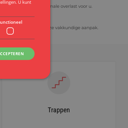
tellingen
. U kunt
it te voeren, met minimale overlast voor u.
unctioneel
n transformeren met onze vakkundige aanpak.
ACCEPTEREN
Trappen