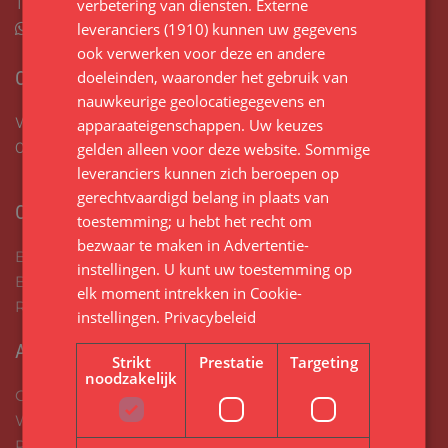
Tel:
06 17671646
verbetering van diensten.
Externe
leveranciers (1910)
kunnen uw gegevens
Stuur mij een whatsapp bericht
ook verwerken voor deze en andere
OPENINGSTIJDEN
doeleinden, waaronder het gebruik van
nauwkeurige geolocatiegegevens en
Wij zijn doordeweeks telefonisch te bereiken tussen
apparaateigenschappen. Uw keuzes
08:00 en 17:00.
gelden alleen voor deze website. Sommige
leveranciers kunnen zich beroepen op
gerechtvaardigd belang in plaats van
ONZE DIENSTEN
toestemming; u hebt het recht om
bezwaar te maken in
Advertentie-
Binnenschilderwerk
instellingen
. U kunt uw toestemming op
Buitenschilderwerk
elk moment intrekken in
Cookie-
Renovatie
instellingen
.
Privacybeleid
AVG
Strikt
Prestatie
Targeting
noodzakelijk
Cookieverklaring
Wijzig jouw cookievoorkeuren
Privacyverklaring