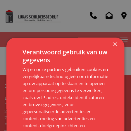
×
Verantwoord gebruik van uw
gegevens
Project 1
Wij en onze partners gebruiken cookies en
vergelijkbare technologieën om informatie
op uw apparaat op te slaan en te openen
CONTACTGEGEVENS
en om persoonsgegevens te verwerken,
zoals uw IP-adres, unieke identificatoren
LukasSchildersbedrijf
en browsegegevens, voor
Flemingstraat 102 C
gepersonaliseerde advertenties en
2041 VL
Zandvoort
content, meting van advertenties en
E-mail:
Lukasschilderbedrijf@gmail.com
content, doelgroepinzichten en